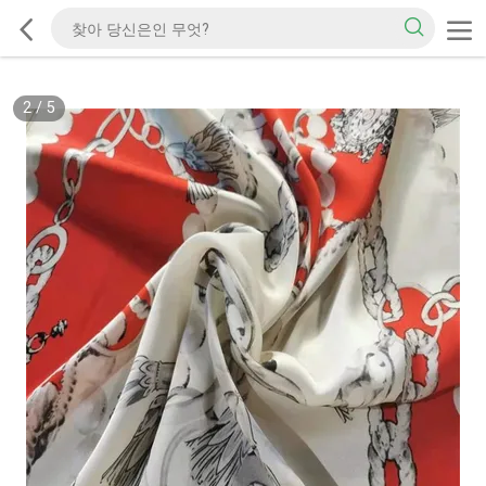
2
/
5