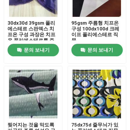
공장 투어
30dx30d 39gsm 폴리
95gsm 주름형 치프온
에스테르 스판덱스 치
구성 100dx100d 크레
프온 구성 과장은 치프
이프 폴리에스테르 직
품질 관리
온 폴리에스테르를 주
물
름잡습니다
문의 보내기
문의 보내기
연락처
뉴스
모든 케이스
폴리에스테르 메모리 구성
찢어지는 것을 막도록
75dx75d 줄무늬가 있
폴리에스테르 태피터 구성