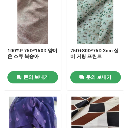
100%P 75D*150D 양이
75D+80D*75D 3cm 실
온 스큐 복숭아
버 커팅 프린트
문의 보내기
문의 보내기
홈
제품 소개
회사 소개