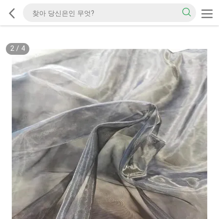
2
/
4