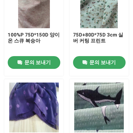
100%P 75D*150D 양이
75D+80D*75D 3cm 실
온 스큐 복숭아
버 커팅 프린트
문의 보내기
문의 보내기
홈
제품 소개
회사 소개