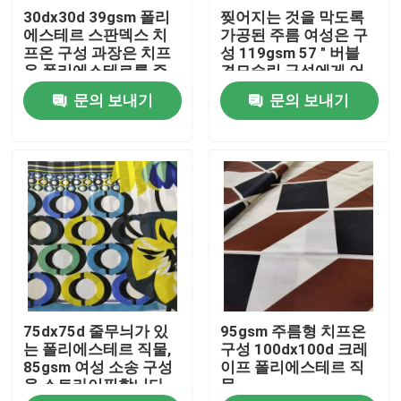
30dx30d 39gsm 폴리
찢어지는 것을 막도록
에스테르 스판덱스 치
가공된 주름 여성은 구
공장 투어
프온 구성 과장은 치프
성 119gsm 57 " 버블
온 폴리에스테르를 주
견모슬린 구성에게 어
름잡습니다
울립니다
문의 보내기
문의 보내기
품질 관리
연락처
뉴스
모든 케이스
75dx75d 줄무늬가 있
95gsm 주름형 치프온
폴리에스테르 메모리 구성
는 폴리에스테르 직물,
구성 100dx100d 크레
85gsm 여성 소송 구성
이프 폴리에스테르 직
을 스트라이핑합니다
물
폴리에스테르 태피터 구성