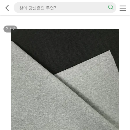
2
/
2