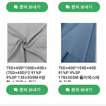
문의 보내기
문의 보내기
공장 투어
품질 관리
연락처
뉴스
75D+40D*100D+40D+
75D+40D*150D+40D
(75D+40D)*2 91%P
91%P 9%SP
모든 케이스
9%SP 135±3GSM 4방
178±3GSM 폴리에스테
향 스판덱스 원단
르 직물
폴리에스테르 메모리 구성
문의 보내기
문의 보내기
폴리에스테르 태피터 구성