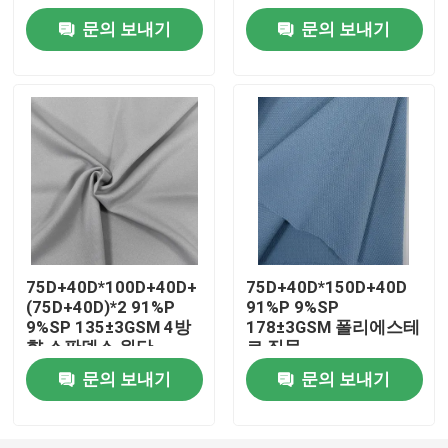
문의 보내기
문의 보내기
공장 투어
품질 관리
연락처
뉴스
75D+40D*100D+40D+
75D+40D*150D+40D
(75D+40D)*2 91%P
91%P 9%SP
모든 케이스
9%SP 135±3GSM 4방
178±3GSM 폴리에스테
향 스판덱스 원단
르 직물
폴리에스테르 메모리 구성
문의 보내기
문의 보내기
폴리에스테르 태피터 구성