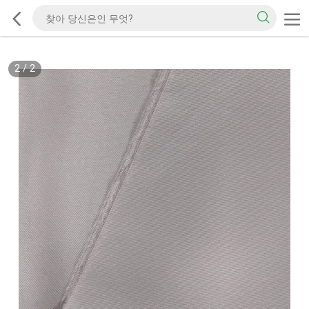
2
/
2